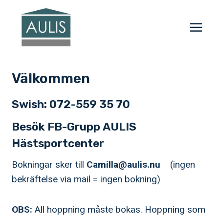
Skip
to
content
Välkommen
Swish: 072-559 35 70
Besök FB-Grupp
AULIS
Hästsportcenter
Bokningar sker till
Camilla@aulis.nu
(ingen
bekräftelse via mail = ingen bokning)
OBS:
All hoppning måste bokas. Hoppning som